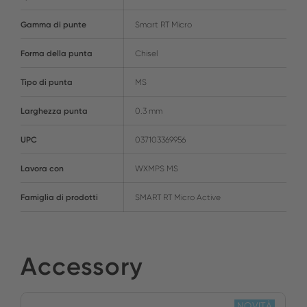
Gamma di punte
Smart RT Micro
Forma della punta
Chisel
Tipo di punta
MS
Larghezza punta
0.3 mm
UPC
037103369956
Lavora con
WXMPS MS
Famiglia di prodotti
SMART RT Micro Active
Accessory
NOVITÀ