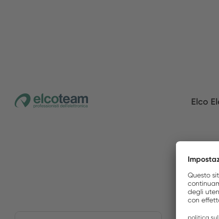
Elco El