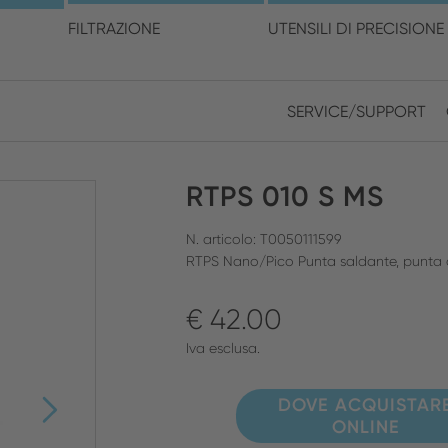
cegli la posizione e la ling
FILTRAZIONE
UTENSILI DI PRECISIONE
SERVICE/SUPPORT
Europe
Asia
RTPS 010 S MS
ENGLISH
CHIN
CHIUDI RICERCA
GERMAN
Midd
N. articolo: T0050111599
RTPS Nano/Pico Punta saldante, punta a
FRENCH
€ 42.00
ENGL
ITALIAN
Iva esclusa.
DOVE ACQUISTAR
ONLINE