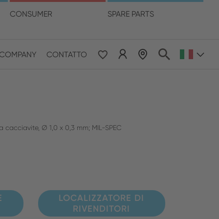
ua
CONSUMER
SPARE PARTS
LOCALIZZATORE DI RIVENDITORI
COMPANY
CONTATTO
 & Pacific
ESE
le East & Africa
 cacciavite, Ø 1,0 x 0,3 mm; MIL-SPEC
ISH
E
LOCALIZZATORE DI
RIVENDITORI