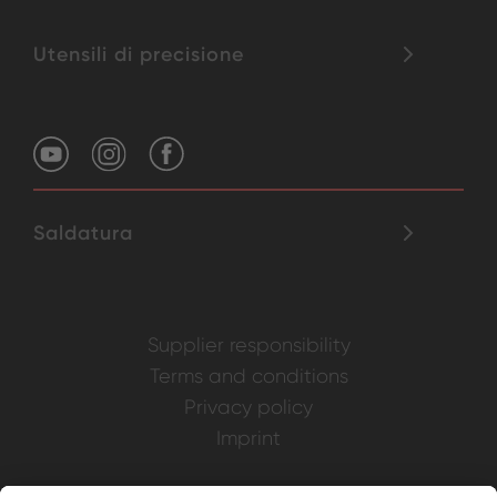
Utensili di precisione
Saldatura
Supplier responsibility
Terms and conditions
Privacy policy
Imprint
Weller is a registered trademark of Apex