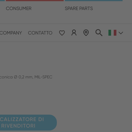
ua
CONSUMER
SPARE PARTS
LOCALIZZATORE DI RIVENDITORI
COMPANY
CONTATTO
 & Pacific
ESE
le East & Africa
 conica Ø 0,2 mm, MIL-SPEC
ISH
CALIZZATORE DI
RIVENDITORI