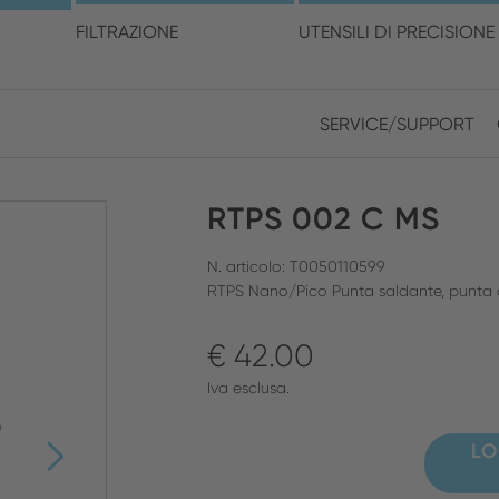
cegli la posizione e la ling
FILTRAZIONE
UTENSILI DI PRECISIONE
SERVICE/SUPPORT
Europe
Asia
RTPS 002 C MS
ENGLISH
CHIN
CHIUDI RICERCA
GERMAN
Midd
N. articolo: T0050110599
RTPS Nano/Pico Punta saldante, punta
FRENCH
€ 42.00
ENGL
ITALIAN
Iva esclusa.
LO